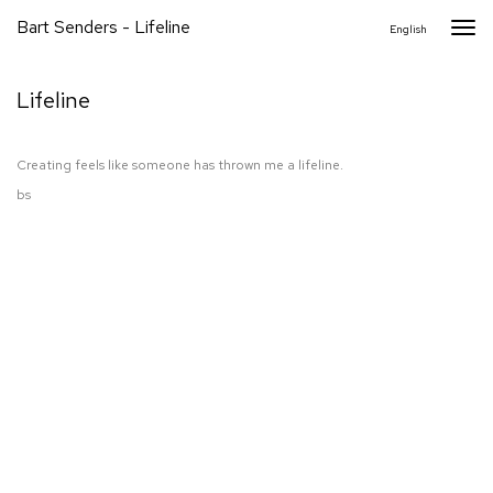
Bart Senders - Lifeline
Togg
English
navi
Lifeline
Creating feels like someone has thrown me a lifeline.
bs