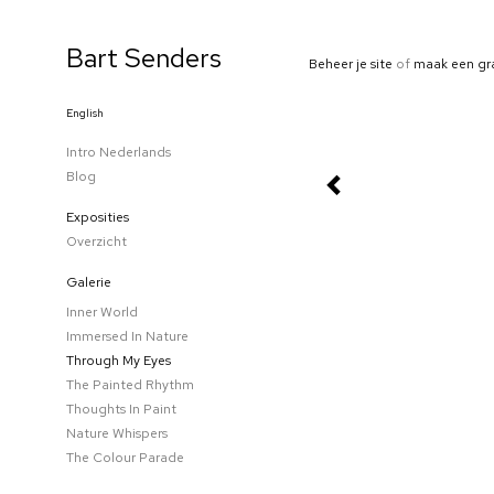
Bart Senders
Beheer je site
of
maak een gr
English
Intro Nederlands
Blog
Exposities
Overzicht
Galerie
Inner World
Immersed In Nature
Through My Eyes
The Painted Rhythm
Thoughts In Paint
Nature Whispers
The Colour Parade