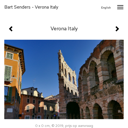
Bart Senders - Verona Italy
Togg
English
navi
Verona Italy
0 x 0 cm, © 2019, prijs op aanvraag