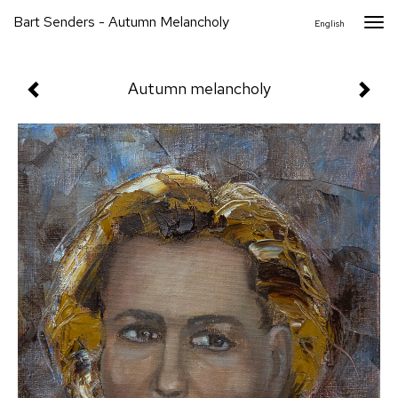
Bart Senders - Autumn Melancholy
Togg
English
navi
Autumn melancholy