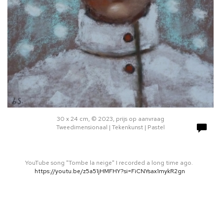
30 x 24 cm, © 2023, prijs op aanvraag
Tweedimensionaal | Tekenkunst | Pastel
YouTube song "Tombe la neige" I recorded a long time ago.
https://youtu.be/z5a51jHMFHY?si=FiCNYsax1mykR2gn