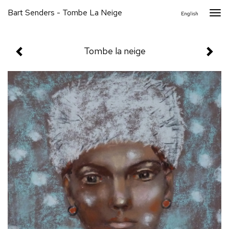
Bart Senders - Tombe La Neige
Togg
English
navi
Tombe la neige