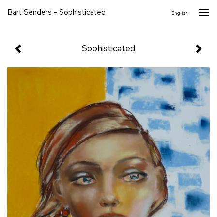
Bart Senders - Sophisticated
Togg
English
navi
Sophisticated