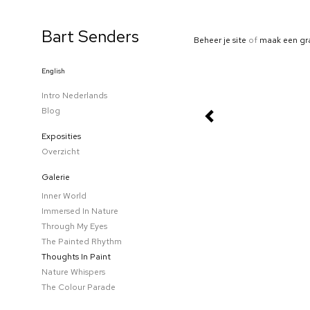
Bart Senders
Beheer je site
of
maak een gr
English
Intro Nederlands
Blog
Exposities
Overzicht
Galerie
Inner World
Immersed In Nature
Through My Eyes
The Painted Rhythm
Thoughts In Paint
Nature Whispers
The Colour Parade