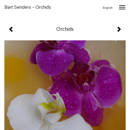
Bart Senders - Orchids
Togg
English
navi
Orchids