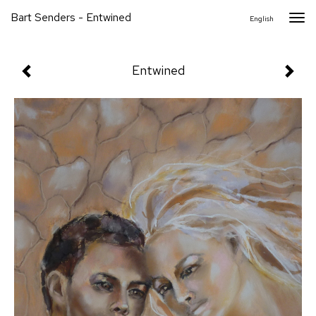
Bart Senders - Entwined
Togg
English
navi
Entwined