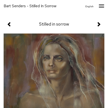
Bart Senders - Stilled In Sorrow
Togg
English
navi
Stilled in sorrow