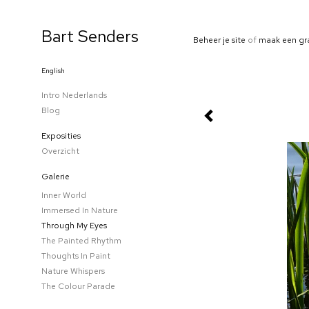
Bart Senders
Beheer je site
of
maak een gr
English
Intro Nederlands
Blog
Exposities
Overzicht
Galerie
Inner World
Immersed In Nature
Through My Eyes
The Painted Rhythm
Thoughts In Paint
Nature Whispers
The Colour Parade