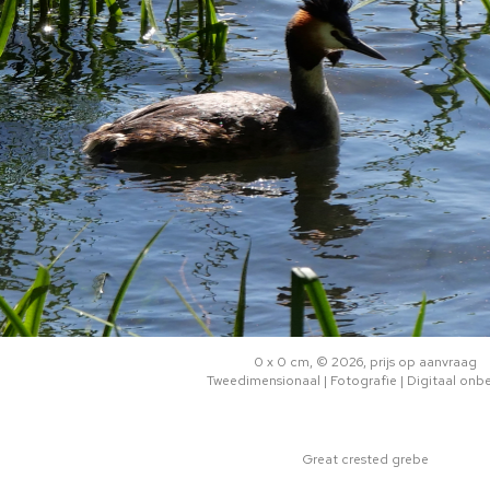
0 x 0 cm, © 2026, prijs op aanvraag
Tweedimensionaal | Fotografie | Digitaal onb
Great crested grebe