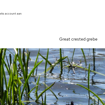
atis account aan
.
Great crested grebe