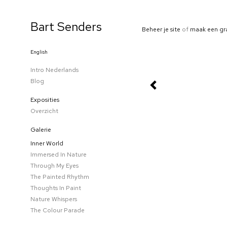
Bart Senders
Beheer je site
of
maak een gr
English
Intro Nederlands
Blog
Exposities
Overzicht
Galerie
Inner World
Immersed In Nature
Through My Eyes
The Painted Rhythm
Thoughts In Paint
Nature Whispers
The Colour Parade