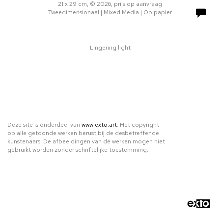
21 x 29 cm, © 2026, prijs op aanvraag
Tweedimensionaal | Mixed Media | Op papier
Lingering light
Deze site is onderdeel van
www.exto.art
. Het copyright
op alle getoonde werken berust bij de desbetreffende
kunstenaars. De afbeeldingen van de werken mogen niet
gebruikt worden zonder schriftelijke toestemming.