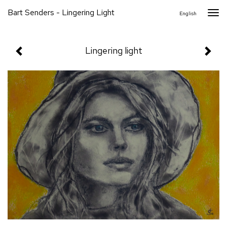
Bart Senders - Lingering Light
Togg
English
navi
Lingering light