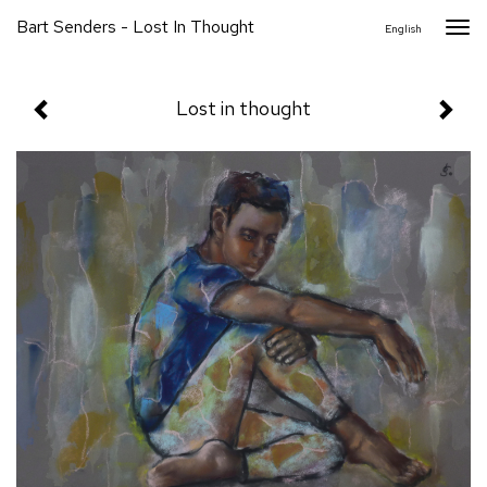
Bart Senders - Lost In Thought
Togg
English
navi
Lost in thought