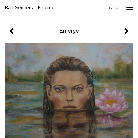
Bart Senders - Emerge
Togg
English
navi
Emerge